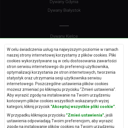
Dywany Gdynia
Dywany Białystok
Dywany Kielce
Dywany Gdańsk
W celu świadczenia usług na najwyższym poziomie w ramach
Dywany Toruń
naszej strony internetowej korzystamy z plików cookies. Pliki
cookies wykorzystywane są w celu dostosowania zawartości
Dywany Bydgoszcz
stron serwisu internetowego do preferencji użytkownika,
optymalizacji korzystania ze stron internetowych, tworzenia
statystyk oraz utrzymania sesji użytkownika serwisu
internetowego. Poszczególne ustawienia plików cookies
Dywany Łódź
możesz zmieniać po kliknięciu przycisku "Zmień ustawienia".
Aby wyrazić zgodę na instalowanie na Twoim urządzeniu
Dywany Katowice
końcowym plików cookies wszystkich wskazanych wyżej
Dywany Rzeszów
kategorii, kliknij przycisk
"Akceptuj wszystkie pliki cookie"
.
Dywany Częstochowa
W przypadku kliknięcia przycisku
"Zmień ustawienia"
, jeśli
ustawienia odpowiadają Twoim preferencjom, aby wyrazić
zgodę na instalowanie plików cookies na Twoim urządzeniu