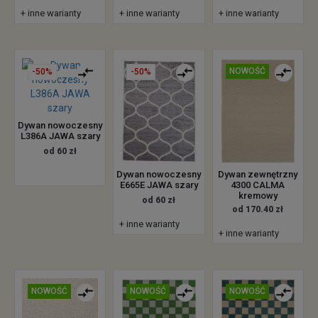
+ inne warianty
+ inne warianty
+ inne warianty
NOWOŚĆ
-50%
-50%
Dywan nowoczesny
L386A JAWA szary
od 60 zł
Dywan nowoczesny
Dywan zewnętrzny
E665E JAWA szary
4300 CALMA
kremowy
od 60 zł
od 170.40 zł
+ inne warianty
+ inne warianty
NOWOŚĆ
NOWOŚĆ
NOWOŚĆ