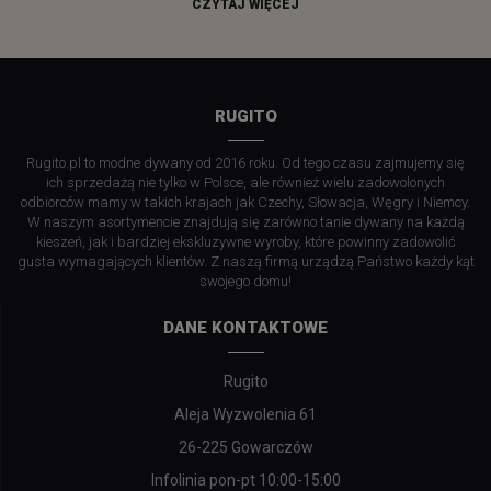
CZYTAJ WIĘCEJ
RUGITO
Rugito.pl to modne dywany od 2016 roku. Od tego czasu zajmujemy się
ich sprzedażą nie tylko w Polsce, ale również wielu zadowolonych
odbiorców mamy w takich krajach jak Czechy, Słowacja, Węgry i Niemcy.
W naszym asortymencie znajdują się zarówno tanie dywany na każdą
kieszeń, jak i bardziej ekskluzywne wyroby, które powinny zadowolić
gusta wymagających klientów. Z naszą firmą urządzą Państwo każdy kąt
swojego domu!
DANE KONTAKTOWE
Rugito
Aleja Wyzwolenia 61
26-225 Gowarczów
Infolinia pon-pt 10:00-15:00