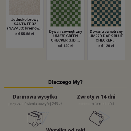
Jednokolorowy
SANTA FE 32
(NAVAJO) kremow...
Dywan zewnętrzny
Dywan zewnętrzny
od 55.58 zł
UM27E GREEN
UM27D DARK BLUE
CHECKER GJD ...
CHECKER ...
od 120 zł
od 120 zł
Dlaczego My?
Darmowa wysyłka
Zwroty w 14 dni
przy zamówieniu powyżej 249 zł
minimum formalności
Wysyłka od ręki