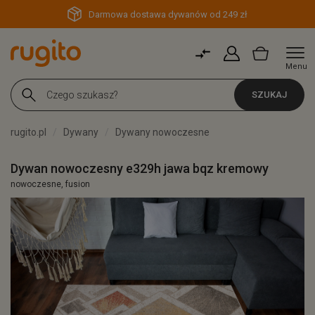
Darmowa dostawa dywanów od 249 zł
Menu
SZUKAJ
rugito.pl
Dywany
Dywany nowoczesne
Dywan nowoczesny e329h jawa bqz kremowy
nowoczesne, fusion