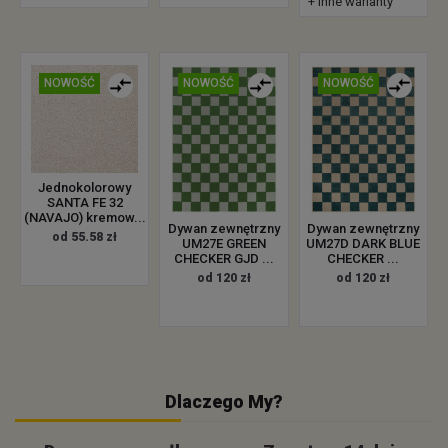
+ inne warianty
NOWOŚĆ
NOWOŚĆ
NOWOŚĆ
Jednokolorowy
SANTA FE 32
(NAVAJO) kremow...
Dywan zewnętrzny
Dywan zewnętrzny
od 55.58 zł
UM27E GREEN
UM27D DARK BLUE
CHECKER GJD ...
CHECKER ...
od 120 zł
od 120 zł
Dlaczego My?