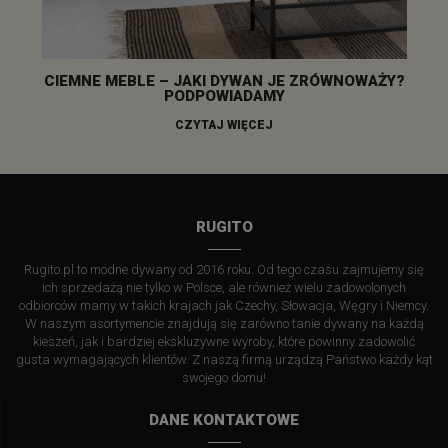
CIEMNE MEBLE – JAKI DYWAN JE ZRÓWNOWAŻY?
PODPOWIADAMY
CZYTAJ WIĘCEJ
RUGITO
Rugito.pl to modne dywany od 2016 roku. Od tego czasu zajmujemy się
ich sprzedażą nie tylko w Polsce, ale również wielu zadowolonych
odbiorców mamy w takich krajach jak Czechy, Słowacja, Węgry i Niemcy.
W naszym asortymencie znajdują się zarówno tanie dywany na każdą
kieszeń, jak i bardziej ekskluzywne wyroby, które powinny zadowolić
gusta wymagających klientów. Z naszą firmą urządzą Państwo każdy kąt
swojego domu!
DANE KONTAKTOWE