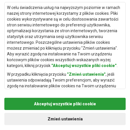
W celu świadczenia usług na najwyższym poziomie w ramach
naszej strony internetowej korzystamy z plików cookies. Pliki
Dywany Kielce
cookies wykorzystywane są w celu dostosowania zawartości
stron serwisu internetowego do preferencji użytkownika,
Dywany Gdańsk
optymalizacji korzystania ze stron internetowych, tworzenia
Dywany Toruń
statystyk oraz utrzymania sesji użytkownika serwisu
internetowego. Poszczególne ustawienia plików cookies
Dywany Bydgoszcz
możesz zmieniać po kliknięciu przycisku "Zmień ustawienia".
Aby wyrazić zgodę na instalowanie na Twoim urządzeniu
końcowym plików cookies wszystkich wskazanych wyżej
kategorii, kliknij przycisk
"Akceptuj wszystkie pliki cookie"
.
Dywany Łódź
W przypadku kliknięcia przycisku
"Zmień ustawienia"
, jeśli
Dywany Katowice
ustawienia odpowiadają Twoim preferencjom, aby wyrazić
zgodę na instalowanie plików cookies na Twoim urządzeniu
Dywany Rzeszów
końcowym w wybranym przez Ciebie zakresie, kliknij przycisk
Dywany Częstochowa
"Zapisz i zaakceptuj"
.
Akceptuj wszystkie pliki cookie
Podstawą przetwarzania danych osobowych, w zakresie w
jakim pliki cookie będą je zawierać, jest uzasadniony interes
administratora danych osobowych (Rugito Radosław Bartosik z
Zmień ustawienia
siedzibą w Gowarczowie, ul. Aleja Wyzwolenia 61, 26-225
Gowarczów) lub podmiotów trzecich, aby umożliwić