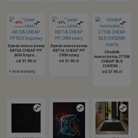
-49%
-49%
Dywan nowoczesny
Dywan nowoczesny
K872A CHEAP PP
K871A CHEAP PP
Chodnik
BGX brązo...
CRM szary
nowoczesny 2715B
od 31.50 zł
od 31.50 zł
CHEAP BLX
CHODNI...
+ inne warianty
od 37.95 zł