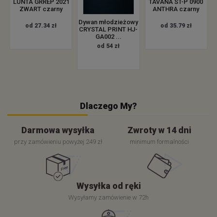
LUNTA GRREP 2021
TAVANA ST-P 0900
ZWART czarny
ANTHRA czarny
Dywan młodzieżowy
od 27.34 zł
od 35.79 zł
CRYSTAL PRINT HJ-
GA002 ...
od 54 zł
Dlaczego My?
Darmowa wysyłka
Zwroty w 14 dni
przy zamówieniu powyżej 249 zł
minimum formalności
Wysyłka od ręki
Wysyłamy zamówienie w 72h