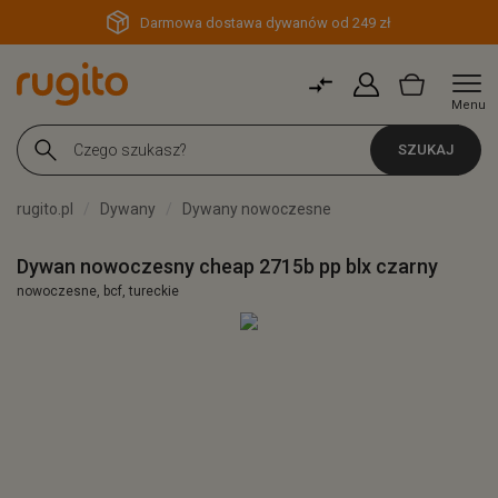
Darmowa dostawa dywanów od 249 zł
Menu
SZUKAJ
rugito.pl
Dywany
Dywany nowoczesne
Dywan nowoczesny cheap 2715b pp blx czarny
nowoczesne, bcf, tureckie