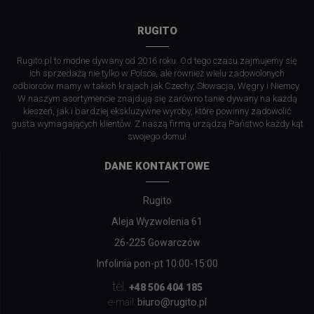
RUGITO
Rugito.pl to modne dywany od 2016 roku. Od tego czasu zajmujemy się
ich sprzedażą nie tylko w Polsce, ale również wielu zadowolonych
odbiorców mamy w takich krajach jak Czechy, Słowacja, Węgry i Niemcy.
W naszym asortymencie znajdują się zarówno tanie dywany na każdą
kieszeń, jak i bardziej ekskluzywne wyroby, które powinny zadowolić
gusta wymagających klientów. Z naszą firmą urządzą Państwo każdy kąt
swojego domu!
DANE KONTAKTOWE
Rugito
Aleja Wyzwolenia 61
26-225 Gowarczów
Infolinia pon-pt 10:00-15:00
tel.
+48 506 404 185
biuro@rugito.pl
e-mail: