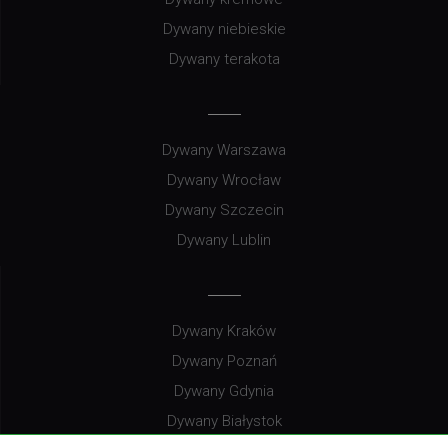
Dywany niebieskie
Dywany terakota
Dywany Warszawa
Dywany Wrocław
Dywany Szczecin
Dywany Lublin
Dywany Kraków
Dywany Poznań
Dywany Gdynia
Dywany Białystok