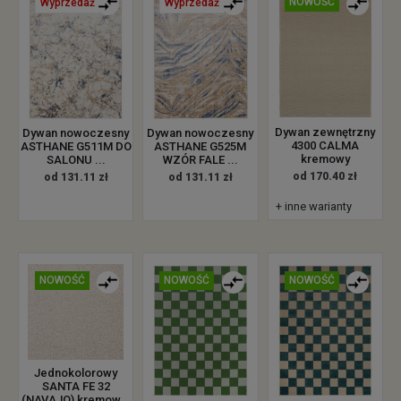
NOWOŚĆ
Wyprzedaż
Wyprzedaż
Dywan zewnętrzny
Dywan nowoczesny
Dywan nowoczesny
4300 CALMA
ASTHANE G511M DO
ASTHANE G525M
kremowy
SALONU ...
WZÓR FALE ...
od 170.40 zł
od 131.11 zł
od 131.11 zł
+ inne warianty
NOWOŚĆ
NOWOŚĆ
NOWOŚĆ
Jednokolorowy
SANTA FE 32
(NAVAJO) kremow...