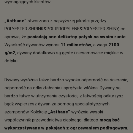
wymagających klientów.
„Asthane”
stworzono z najwyższej jakości przędzy
POLYESTER SHRINK&POLIPROPYLENE&POLYESTER SHINY, co
sprawia, że
posiadają one delikatny połysk na swoim runie
.
Wysokość dywanów wynosi
11 milimetrów
, a waga
2100
g/m2
, dywany dodatkowo są gęste i niesamowicie miękkie w
dotyku.
Dywany wyróżnia także bardzo wysoka odporność na ścieranie,
odporność na odkształcenia i sprężyste włókna. Dywany są
bardzo łatwe w utrzymaniu czystości, z łatwością odkurzysz
bądź wypierzesz dywan za pomocą specjalistycznych
szamponów. Kolekcję
„Asthane”
wyróżnia wysoki
współczynnik przewodnictwa cieplnego, dlatego
mogą być
wykorzystywane w pokojach z ogrzewaniem podłogowym
.