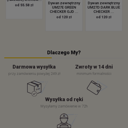
Dywan zewnętrzny
Dywan zewnętrzny
od 55.58 zł
UM27E GREEN
UM27D DARK BLUE
CHECKER GJD ...
CHECKER ...
od 120 zł
od 120 zł
Dlaczego My?
Darmowa wysyłka
Zwroty w 14 dni
przy zamówieniu powyżej 249 zł
minimum formalności
Wysyłka od ręki
Wysyłamy zamówienie w 72h