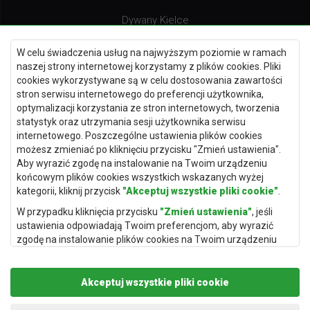
Dywany Kielce
Dywany Gdańsk
W celu świadczenia usług na najwyższym poziomie w ramach
Dywany Toruń
naszej strony internetowej korzystamy z plików cookies. Pliki
cookies wykorzystywane są w celu dostosowania zawartości
Dywany Bydgoszcz
stron serwisu internetowego do preferencji użytkownika,
optymalizacji korzystania ze stron internetowych, tworzenia
statystyk oraz utrzymania sesji użytkownika serwisu
internetowego. Poszczególne ustawienia plików cookies
Dywany Łódź
możesz zmieniać po kliknięciu przycisku "Zmień ustawienia".
Aby wyrazić zgodę na instalowanie na Twoim urządzeniu
Dywany Katowice
końcowym plików cookies wszystkich wskazanych wyżej
Dywany Rzeszów
kategorii, kliknij przycisk
"Akceptuj wszystkie pliki cookie"
.
Dywany Częstochowa
W przypadku kliknięcia przycisku
"Zmień ustawienia"
, jeśli
ustawienia odpowiadają Twoim preferencjom, aby wyrazić
zgodę na instalowanie plików cookies na Twoim urządzeniu
końcowym w wybranym przez Ciebie zakresie, kliknij przycisk
"Zapisz i zaakceptuj"
.
Akceptuj wszystkie pliki cookie
Podstawą przetwarzania danych osobowych, w zakresie w
jakim pliki cookie będą je zawierać, jest uzasadniony interes
Copyright © 2019
Rugito
. Wszelkie prawa zastrzeżone.