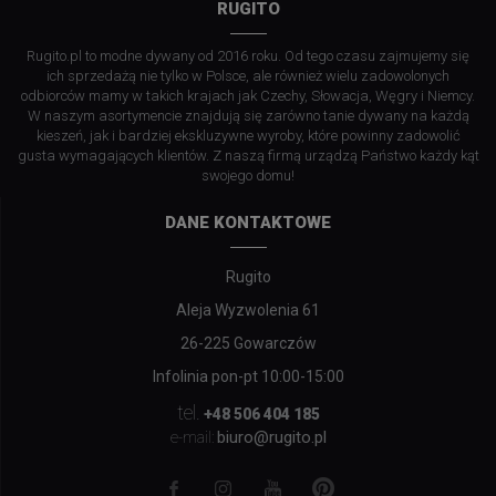
RUGITO
Rugito.pl to modne dywany od 2016 roku. Od tego czasu zajmujemy się
ich sprzedażą nie tylko w Polsce, ale również wielu zadowolonych
odbiorców mamy w takich krajach jak Czechy, Słowacja, Węgry i Niemcy.
W naszym asortymencie znajdują się zarówno tanie dywany na każdą
kieszeń, jak i bardziej ekskluzywne wyroby, które powinny zadowolić
gusta wymagających klientów. Z naszą firmą urządzą Państwo każdy kąt
swojego domu!
DANE KONTAKTOWE
Rugito
Aleja Wyzwolenia 61
26-225 Gowarczów
Infolinia pon-pt 10:00-15:00
tel.
+48 506 404 185
biuro@rugito.pl
e-mail: