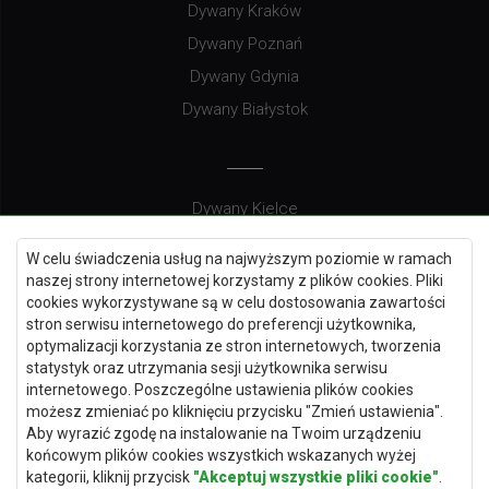
Dywany Kraków
Dywany Poznań
Dywany Gdynia
Dywany Białystok
Dywany Kielce
Dywany Gdańsk
W celu świadczenia usług na najwyższym poziomie w ramach
Dywany Toruń
naszej strony internetowej korzystamy z plików cookies. Pliki
cookies wykorzystywane są w celu dostosowania zawartości
Dywany Bydgoszcz
stron serwisu internetowego do preferencji użytkownika,
optymalizacji korzystania ze stron internetowych, tworzenia
statystyk oraz utrzymania sesji użytkownika serwisu
internetowego. Poszczególne ustawienia plików cookies
Dywany Łódź
możesz zmieniać po kliknięciu przycisku "Zmień ustawienia".
Aby wyrazić zgodę na instalowanie na Twoim urządzeniu
Dywany Katowice
końcowym plików cookies wszystkich wskazanych wyżej
Dywany Rzeszów
kategorii, kliknij przycisk
"Akceptuj wszystkie pliki cookie"
.