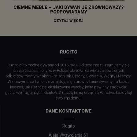
CIEMNE MEBLE – JAKI DYWAN JE ZRÓWNOWAŻY?
PODPOWIADAMY
CZYTAJ WIĘCEJ
RUGITO
Rugito.pl to modne dywany od 2016 roku. Od tego czasu zajmujemy się
ich sprzedażą nie tylko w Polsce, ale również wielu zadowolonych
odbiorców mamy w takich krajach jak Czechy, Słowacja, Węgry i Niemcy.
W naszym asortymencie znajdują się zarówno tanie dywany na każdą
kieszeń, jak i bardziej ekskluzywne wyroby, które powinny zadowolić
gusta wymagających klientów. Z naszą firmą urządzą Państwo każdy kąt
swojego domu!
DANE KONTAKTOWE
Rugito
Aleja Wyzwolenia 61