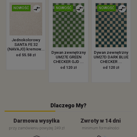
NOWOŚĆ
NOWOŚĆ
NOWOŚĆ
Jednokolorowy
SANTA FE 32
(NAVAJO) kremow...
Dywan zewnętrzny
Dywan zewnętrzny
od 55.58 zł
UM27E GREEN
UM27D DARK BLUE
CHECKER GJD ...
CHECKER ...
od 120 zł
od 120 zł
Dlaczego My?
Darmowa wysyłka
Zwroty w 14 dni
przy zamówieniu powyżej 249 zł
minimum formalności