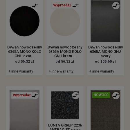
Wyprzedaż
Dywan nowoczesny
Dywan nowoczesny
Dywan nowoczesny
6365A MONO KOLO
6365A MONO KOLO
6365A MONO GNJ
GNH czar...
GNH krem...
szary
od 56.32 zł
od 56.32 zł
od 105.60 zł
+ inne warianty
+ inne warianty
+ inne warianty
NOWOŚĆ
Wyprzedaż
LUNTA GRREP 2236
ANTRACIET szary