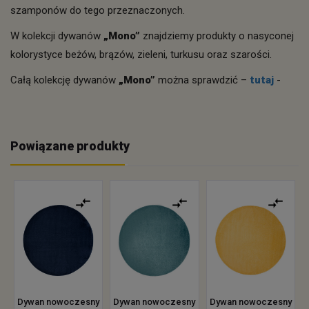
szamponów do tego przeznaczonych.
W kolekcji dywanów
„
Mono
”
znajdziemy produkty o nasyconej
kolorystyce beżów, brązów, zieleni, turkusu oraz szarości.
Całą kolekcję dywanów
„
Mono
”
można sprawdzić –
tutaj
-
Powiązane produkty
Dywan nowoczesny
Dywan nowoczesny
Dywan nowoczesny