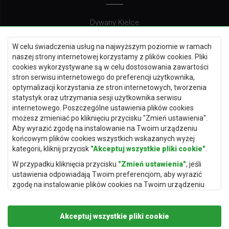
Dywany Kielce
Dywany Gdańsk
W celu świadczenia usług na najwyższym poziomie w ramach
Dywany Toruń
naszej strony internetowej korzystamy z plików cookies. Pliki
cookies wykorzystywane są w celu dostosowania zawartości
Dywany Bydgoszcz
stron serwisu internetowego do preferencji użytkownika,
optymalizacji korzystania ze stron internetowych, tworzenia
statystyk oraz utrzymania sesji użytkownika serwisu
internetowego. Poszczególne ustawienia plików cookies
Dywany Łódź
możesz zmieniać po kliknięciu przycisku "Zmień ustawienia".
Aby wyrazić zgodę na instalowanie na Twoim urządzeniu
Dywany Katowice
końcowym plików cookies wszystkich wskazanych wyżej
Dywany Rzeszów
kategorii, kliknij przycisk
"Akceptuj wszystkie pliki cookie"
.
Dywany Częstochowa
W przypadku kliknięcia przycisku
"Zmień ustawienia"
, jeśli
ustawienia odpowiadają Twoim preferencjom, aby wyrazić
zgodę na instalowanie plików cookies na Twoim urządzeniu
końcowym w wybranym przez Ciebie zakresie, kliknij przycisk
"Zapisz i zaakceptuj"
.
Akceptuj wszystkie pliki cookie
Podstawą przetwarzania danych osobowych, w zakresie w