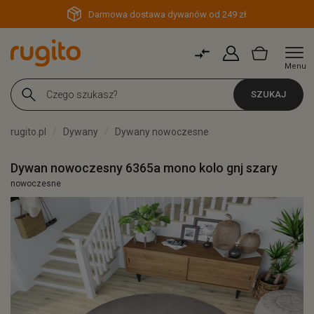
Darmowa dostawa dywanów od 249 zł
Menu
SZUKAJ
rugito.pl
Dywany
Dywany nowoczesne
Dywan nowoczesny 6365a mono kolo gnj szary
nowoczesne