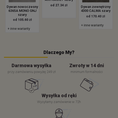
od 27.34 zł
Dywan zewnętrzny
Dywan nowoczesny
4300 CALMA szary
6365A MONO GNJ
szary
od 170.40 zł
od 105.60 zł
+ inne warianty
+ inne warianty
Dlaczego My?
Darmowa wysyłka
Zwroty w 14 dni
przy zamówieniu powyżej 249 zł
minimum formalności
Wysyłka od ręki
Wysyłamy zamówienie w 72h