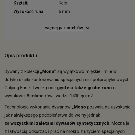
Kształt:
Koło
Wysokość runa:
6 mm
więcej parametrów
Opis produktu
Dywany z kolekcji
„Mono”
są wyjątkowo miękkie i miłe w
dotyku dzięki zastosowaniu specjalnych nici polipropylenowych
Calping Frise. Tworzą one
gęste a także grube runo
o
wysokości 8 milimetrów i wadze 1400 gr/m2.
Technologia wykonania dywanów
„
Mono
pozwala na uzyskanie
jak największego podobieństwa do wełny jednak
ze
wszystkimi zaletami dywanów syntetycznych
. Można je
z łatwością odkurzać i prać na mokro z użyciem specjalnych