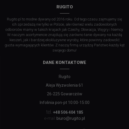
RUGITO
Rugito.pl to modne dywany od 2016 roku. Od tego czasu zajmujemy się
ich sprzedażą nie tylko w Polsce, ale również wielu zadowolonych
odbiorców mamy w takich krajach jak Czechy, Słowacja, Węgry i Niemcy.
W naszym asortymencie znajdują się zarówno tanie dywany na każdą
kieszeń, jak i bardziej ekskluzywne wyroby, które powinny zadowolić
gusta wymagających klientów. Z naszą firmą urządzą Państwo każdy kąt
swojego domu!
DANE KONTAKTOWE
Rugito
Aleja Wyzwolenia 61
26-225 Gowarczów
Infolinia pon-pt 10:00-15:00
tel.
+48 506 404 185
biuro@rugito.pl
e-mail: