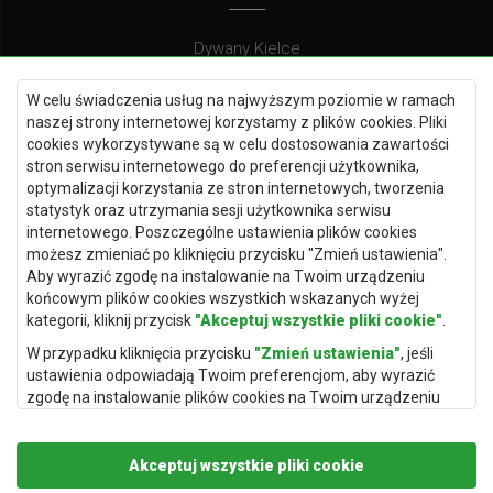
Dywany Kielce
Dywany Gdańsk
W celu świadczenia usług na najwyższym poziomie w ramach
Dywany Toruń
naszej strony internetowej korzystamy z plików cookies. Pliki
cookies wykorzystywane są w celu dostosowania zawartości
Dywany Bydgoszcz
stron serwisu internetowego do preferencji użytkownika,
optymalizacji korzystania ze stron internetowych, tworzenia
statystyk oraz utrzymania sesji użytkownika serwisu
internetowego. Poszczególne ustawienia plików cookies
Dywany Łódź
możesz zmieniać po kliknięciu przycisku "Zmień ustawienia".
Aby wyrazić zgodę na instalowanie na Twoim urządzeniu
Dywany Katowice
końcowym plików cookies wszystkich wskazanych wyżej
Dywany Rzeszów
kategorii, kliknij przycisk
"Akceptuj wszystkie pliki cookie"
.
Dywany Częstochowa
W przypadku kliknięcia przycisku
"Zmień ustawienia"
, jeśli
ustawienia odpowiadają Twoim preferencjom, aby wyrazić
zgodę na instalowanie plików cookies na Twoim urządzeniu
końcowym w wybranym przez Ciebie zakresie, kliknij przycisk
"Zapisz i zaakceptuj"
.
Akceptuj wszystkie pliki cookie
Podstawą przetwarzania danych osobowych, w zakresie w