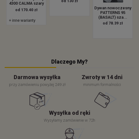
od 130 zł
4300 CALMA szary
Dywan nowoczesny
od 170.40 zł
PATTERNS 95
(BASALT) sza...
+ inne warianty
od 78.39 zł
Dlaczego My?
Darmowa wysyłka
Zwroty w 14 dni
przy zamówieniu powyżej 249 zł
minimum formalności
Wysyłka od ręki
Wysyłamy zamówienie w 72h