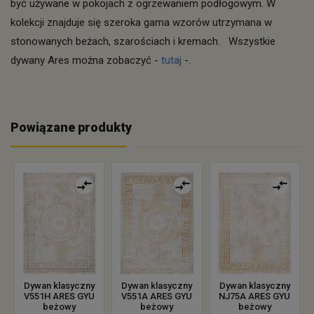
być używane w pokojach z ogrzewaniem podłogowym. W
kolekcji znajduje się szeroka gama wzorów utrzymana w
stonowanych beżach, szarościach i kremach. Wszystkie
dywany Ares można zobaczyć -
tutaj
-.
Powiązane produkty
Dywan klasyczny
Dywan klasyczny
Dywan klasyczny
V551H ARES GYU
V551A ARES GYU
NJ75A ARES GYU
beżowy
beżowy
beżowy