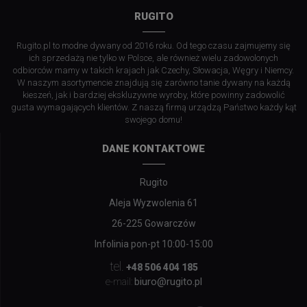
RUGITO
Rugito.pl to modne dywany od 2016 roku. Od tego czasu zajmujemy się
ich sprzedażą nie tylko w Polsce, ale również wielu zadowolonych
odbiorców mamy w takich krajach jak Czechy, Słowacja, Węgry i Niemcy.
W naszym asortymencie znajdują się zarówno tanie dywany na każdą
kieszeń, jak i bardziej ekskluzywne wyroby, które powinny zadowolić
gusta wymagających klientów. Z naszą firmą urządzą Państwo każdy kąt
swojego domu!
DANE KONTAKTOWE
Rugito
Aleja Wyzwolenia 61
26-225 Gowarczów
Infolinia pon-pt 10:00-15:00
tel.
+48 506 404 185
biuro@rugito.pl
e-mail: