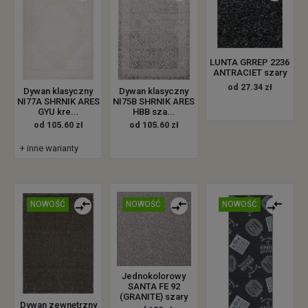
LUNTA GRREP 2236
ANTRACIET szary
od 27.34 zł
Dywan klasyczny
Dywan klasyczny
NI77A SHRNIK ARES
NI75B SHRNIK ARES
GYU kre...
HBB sza...
od 105.60 zł
od 105.60 zł
+ inne warianty
NOWOŚĆ
NOWOŚĆ
NOWOŚĆ
Jednokolorowy
SANTA FE 92
(GRANITE) szary
Dywan zewnętrzny