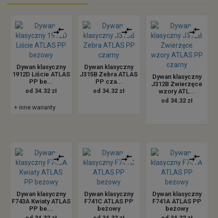
Dywan klasyczny
Dywan klasyczny
1912D Liście ATLAS
J315B Zebra ATLAS
Dywan klasyczny
PP be...
PP cza...
J312B Zwierzęce
od 34.32 zł
od 34.32 zł
wzory ATL...
od 34.32 zł
+ inne warianty
Dywan klasyczny
Dywan klasyczny
Dywan klasyczny
F743A Kwiaty ATLAS
F741C ATLAS PP
F741A ATLAS PP
PP be...
beżowy
beżowy