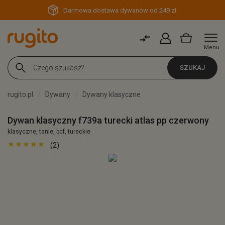
Darmowa dostawa dywanów od 249 zł
Menu
SZUKAJ
rugito.pl
Dywany
Dywany klasyczne
Dywan klasyczny f739a turecki atlas pp czerwony
klasyczne, tanie, bcf, tureckie
(2)