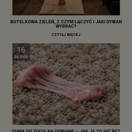
BUTELKOWA ZIELEŃ, Z CZYM ŁĄCZYĆ I JAKI DYWAN
WYBRAĆ?
CZYTAJ WIĘCEJ
16
04.2026
GUMA DO ŻUCIA NA DYWANIE – JAK JĄ ZDJĄĆ BEZ