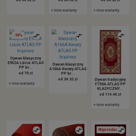
od 34.32 zł
od 34.32 zł
od 34.32 zł
+ inne warianty
+ inne warianty
-38%
Dywan klasyczny
E952A Liście ATLAS
Dywan klasyczny
PP br...
A166A Kwiaty ATLAS
od 70 zł
PP br...
Dywan tradycyjny
od 34.32 zł
+ inne warianty
F739A ATLAS PP
KLASYCZNY...
od 114.40 zł
+ inne warianty
Wyprzedaż