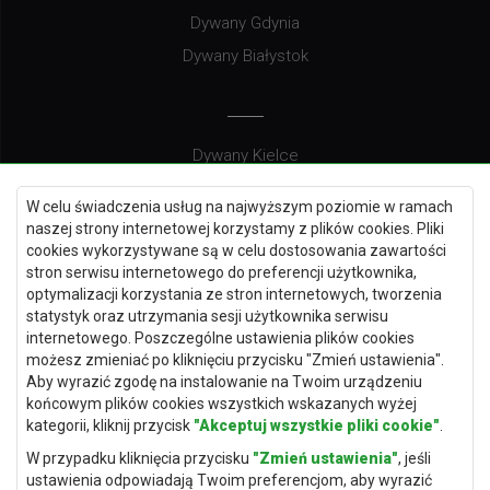
Dywany Gdynia
Dywany Białystok
Dywany Kielce
Dywany Gdańsk
W celu świadczenia usług na najwyższym poziomie w ramach
Dywany Toruń
naszej strony internetowej korzystamy z plików cookies. Pliki
cookies wykorzystywane są w celu dostosowania zawartości
Dywany Bydgoszcz
stron serwisu internetowego do preferencji użytkownika,
optymalizacji korzystania ze stron internetowych, tworzenia
statystyk oraz utrzymania sesji użytkownika serwisu
internetowego. Poszczególne ustawienia plików cookies
Dywany Łódź
możesz zmieniać po kliknięciu przycisku "Zmień ustawienia".
Aby wyrazić zgodę na instalowanie na Twoim urządzeniu
Dywany Katowice
końcowym plików cookies wszystkich wskazanych wyżej
Dywany Rzeszów
kategorii, kliknij przycisk
"Akceptuj wszystkie pliki cookie"
.
Dywany Częstochowa
W przypadku kliknięcia przycisku
"Zmień ustawienia"
, jeśli
ustawienia odpowiadają Twoim preferencjom, aby wyrazić