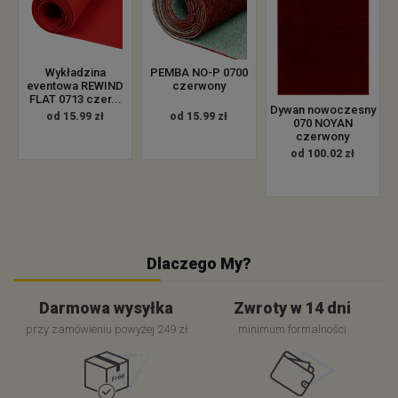
Wykładzina
PEMBA NO-P 0700
eventowa REWIND
czerwony
FLAT 0713 czer...
Dywan nowoczesny
od 15.99 zł
od 15.99 zł
070 NOYAN
czerwony
od 100.02 zł
Dlaczego My?
Darmowa wysyłka
Zwroty w 14 dni
przy zamówieniu powyżej 249 zł
minimum formalności