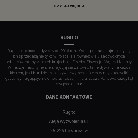
CZYTAJ WIĘCEJ
RUGITO
Rugito.pl to modne dywany od 2016 roku. Od tego czasu zajmujemy się
ich sprzedażą nie tylko w Polsce, ale również wielu zadowolonych
odbiorców mamy w takich krajach jak Czechy, Słowacja, Węgry i Niemcy.
W naszym asortymencie znajdują się zarówno tanie dywany na każdą
kieszeń, jak i bardziej ekskluzywne wyroby, które powinny zadowolić
gusta wymagających klientów. Z naszą firmą urządzą Państwo każdy kąt
swojego domu!
DANE KONTAKTOWE
Rugito
Aleja Wyzwolenia 61
26-225 Gowarczów