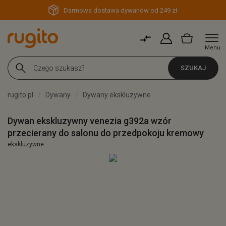
Darmowa dostawa dywanów od 249 zł
Menu
SZUKAJ
rugito.pl
Dywany
Dywany ekskluzywne
Dywan ekskluzywny venezia g392a wzór
przecierany do salonu do przedpokoju kremowy
ekskluzywne