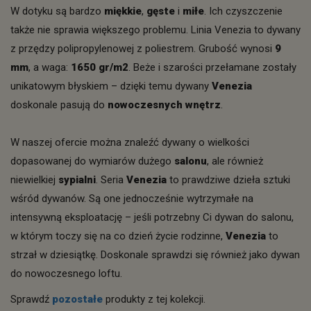
W dotyku są bardzo
miękkie
,
gęste
i
miłe
. Ich czyszczenie
także nie sprawia większego problemu. Linia Venezia to dywany
z przędzy polipropylenowej z poliestrem. Grubość wynosi
9
mm
, a waga:
1650 gr/m2
. Beże i szarości przełamane zostały
unikatowym błyskiem – dzięki temu dywany
Venezia
doskonale pasują do
nowoczesnych wnętrz
.
W naszej ofercie można znaleźć dywany o wielkości
dopasowanej do wymiarów dużego
salonu
, ale również
niewielkiej
sypialni
. Seria
Venezia
to prawdziwe dzieła sztuki
wśród dywanów. Są one jednocześnie wytrzymałe na
intensywną eksploatację – jeśli potrzebny Ci dywan do salonu,
w którym toczy się na co dzień życie rodzinne,
Venezia
to
strzał w dziesiątkę. Doskonale sprawdzi się również jako dywan
do nowoczesnego loftu.
Sprawdź
pozostałe
produkty z tej kolekcji.