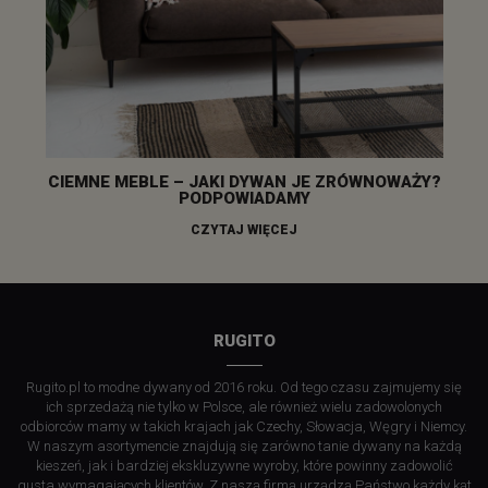
CIEMNE MEBLE – JAKI DYWAN JE ZRÓWNOWAŻY?
PODPOWIADAMY
CZYTAJ WIĘCEJ
RUGITO
Rugito.pl to modne dywany od 2016 roku. Od tego czasu zajmujemy się
ich sprzedażą nie tylko w Polsce, ale również wielu zadowolonych
odbiorców mamy w takich krajach jak Czechy, Słowacja, Węgry i Niemcy.
W naszym asortymencie znajdują się zarówno tanie dywany na każdą
kieszeń, jak i bardziej ekskluzywne wyroby, które powinny zadowolić
gusta wymagających klientów. Z naszą firmą urządzą Państwo każdy kąt