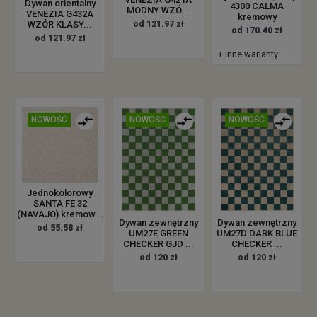
Dywan orientalny
4300 CALMA
MODNY WZÓ...
VENEZIA G432A
kremowy
WZÓR KLASY...
od 121.97 zł
od 170.40 zł
od 121.97 zł
+ inne warianty
NOWOŚĆ
NOWOŚĆ
NOWOŚĆ
Jednokolorowy
SANTA FE 32
(NAVAJO) kremow...
Dywan zewnętrzny
Dywan zewnętrzny
od 55.58 zł
UM27E GREEN
UM27D DARK BLUE
CHECKER GJD ...
CHECKER ...
od 120 zł
od 120 zł