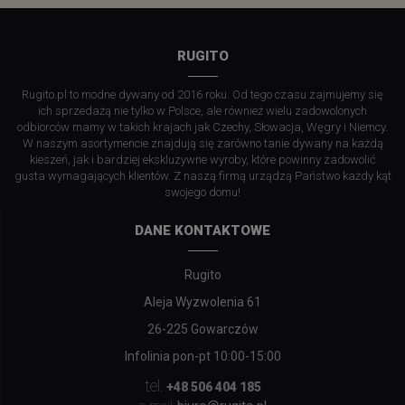
RUGITO
Rugito.pl to modne dywany od 2016 roku. Od tego czasu zajmujemy się
ich sprzedażą nie tylko w Polsce, ale również wielu zadowolonych
odbiorców mamy w takich krajach jak Czechy, Słowacja, Węgry i Niemcy.
W naszym asortymencie znajdują się zarówno tanie dywany na każdą
kieszeń, jak i bardziej ekskluzywne wyroby, które powinny zadowolić
gusta wymagających klientów. Z naszą firmą urządzą Państwo każdy kąt
swojego domu!
DANE KONTAKTOWE
Rugito
Aleja Wyzwolenia 61
26-225 Gowarczów
Infolinia pon-pt 10:00-15:00
tel.
+48 506 404 185