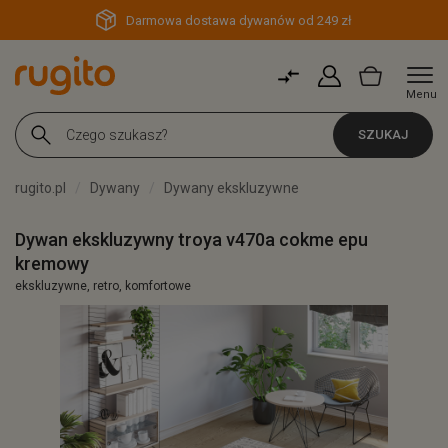
Darmowa dostawa dywanów od 249 zł
Menu
SZUKAJ
rugito.pl
Dywany
Dywany ekskluzywne
Dywan ekskluzywny troya v470a cokme epu
kremowy
ekskluzywne, retro, komfortowe