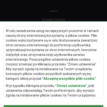
Dywany Kielce
Dywany Gdańsk
W celu świadczenia usług na najwyższym poziomie w ramach
Dywany Toruń
naszej strony internetowej korzystamy z plików cookies. Pliki
cookies wykorzystywane są w celu dostosowania zawartości
Dywany Bydgoszcz
stron serwisu internetowego do preferencji użytkownika,
optymalizacji korzystania ze stron internetowych, tworzenia
statystyk oraz utrzymania sesji użytkownika serwisu
internetowego. Poszczególne ustawienia plików cookies
Dywany Łódź
możesz zmieniać po kliknięciu przycisku "Zmień ustawienia".
Aby wyrazić zgodę na instalowanie na Twoim urządzeniu
Dywany Katowice
końcowym plików cookies wszystkich wskazanych wyżej
Dywany Rzeszów
kategorii, kliknij przycisk
"Akceptuj wszystkie pliki cookie"
.
Dywany Częstochowa
W przypadku kliknięcia przycisku
"Zmień ustawienia"
, jeśli
ustawienia odpowiadają Twoim preferencjom, aby wyrazić
zgodę na instalowanie plików cookies na Twoim urządzeniu
końcowym w wybranym przez Ciebie zakresie, kliknij przycisk
"Zapisz i zaakceptuj"
.