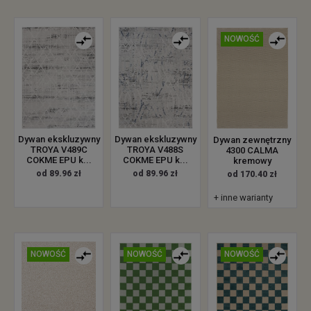
NOWOŚĆ
Dywan ekskluzywny
Dywan ekskluzywny
Dywan zewnętrzny
TROYA V489C
TROYA V488S
4300 CALMA
COKME EPU k...
COKME EPU k...
kremowy
od 89.96 zł
od 89.96 zł
od 170.40 zł
+ inne warianty
NOWOŚĆ
NOWOŚĆ
NOWOŚĆ