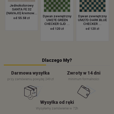
Jednokolorowy
SANTA FE 32
(NAVAJO) kremow...
Dywan zewnętrzny
Dywan zewnętrzny
od 55.58 zł
UM27E GREEN
UM27D DARK BLUE
CHECKER GJD ...
CHECKER ...
od 120 zł
od 120 zł
Dlaczego My?
Darmowa wysyłka
Zwroty w 14 dni
przy zamówieniu powyżej 249 zł
minimum formalności
Wysyłka od ręki
Wysyłamy zamówienie w 72h