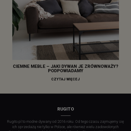
CIEMNE MEBLE – JAKI DYWAN JE ZRÓWNOWAŻY?
PODPOWIADAMY
CZYTAJ WIĘCEJ
RUGITO
Rugito.pl to modne dywany od 2016 roku. Od tego czasu zajmujemy się
ich sprzedażą nie tylko w Polsce, ale również wielu zadowolonych