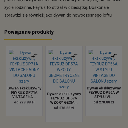
życie rodzinne, Feyruz to strzał w dziesiątkę. Doskonale
sprawdzi się również jako dywan do nowoczesnego loftu.
Powiązane produkty
Dywan ekskluzywny
Dywan ekskluzywny
FEYRUZ DP71A
FEYRUZ DP56A W
Dywan ekskluzywny
VINTAGE ŁA...
STYLU VI...
FEYRUZ DP57A
od 278.88 zł
WZORY GEOM...
od 278.88 zł
od 278.88 zł