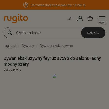
Darmowa dostawa dywanów od 249 zł
Menu
SZUKAJ
rugito.pl
Dywany
Dywany ekskluzywne
Dywan ekskluzywny feyruz s759b do salonu ładny
modny szary
ekskluzywne