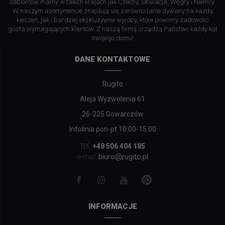
odbiorców mamy w takich krajach jak Czechy, Słowacja, Węgry i Niemcy.
W naszym asortymencie znajdują się zarówno tanie dywany na każdą
kieszeń, jak i bardziej ekskluzywne wyroby, które powinny zadowolić
gusta wymagających klientów. Z naszą firmą urządzą Państwo każdy kąt
swojego domu!
DANE KONTAKTOWE
Rugito
Aleja Wyzwolenia 61
26-225 Gowarczów
Infolinia pon-pt 10:00-15:00
tel.
+48 506 404 185
biuro@rugito.pl
e-mail:
INFORMACJE