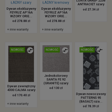
LUNTA GRREP 2236
ANTRACIET szary
Dywan ekskluzywny
Dywan ekskluzywny
od 27.34 zł
FEYRUZ AP16A
FEYRUZ AP16A
WZORY ORIE...
WZORY ORIE...
od 278.88 zł
od 278.88 zł
+ inne warianty
+ inne warianty
NOWOŚĆ
NOWOŚĆ
NOWOŚĆ
Jednokolorowy
SANTA FE 92
(GRANITE) szary
Dywan zewnętrzny
od 130 zł
4300 CALMA szary
Dywan nowoczesny
od 170.40 zł
PATTERNS 95
(BASALT) sza...
+ inne warianty
od 78.39 zł