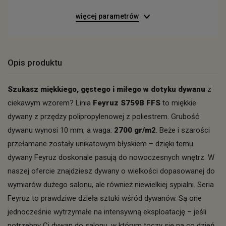
więcej parametrów
Opis produktu
Szukasz miękkiego, gęstego i miłego w dotyku dywanu
z
ciekawym wzorem? Linia
Feyruz S759B FFS
to miękkie
dywany z przędzy polipropylenowej z poliestrem. Grubość
dywanu wynosi 10 mm, a waga:
2700 gr/m2
. Beże i szarości
przełamane zostały unikatowym błyskiem – dzięki temu
dywany Feyruz doskonale pasują do nowoczesnych wnętrz. W
naszej ofercie znajdziesz dywany o wielkości dopasowanej do
wymiarów dużego salonu, ale również niewielkiej sypialni. Seria
Feyruz to prawdziwe dzieła sztuki wśród dywanów. Są one
jednocześnie wytrzymałe na intensywną eksploatację – jeśli
potrzebny Ci dywan do salonu, w którym toczy się na co dzień