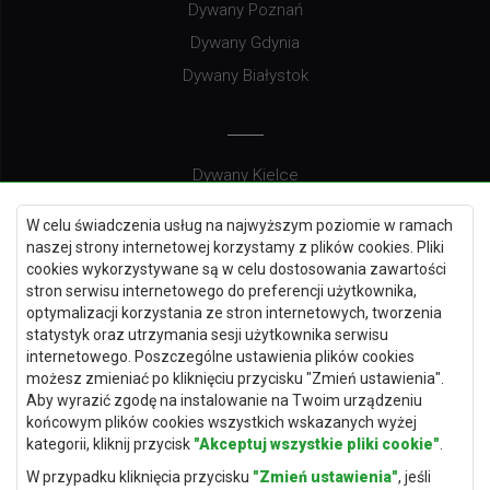
Dywany Poznań
Dywany Gdynia
Dywany Białystok
Dywany Kielce
Dywany Gdańsk
W celu świadczenia usług na najwyższym poziomie w ramach
Dywany Toruń
naszej strony internetowej korzystamy z plików cookies. Pliki
cookies wykorzystywane są w celu dostosowania zawartości
Dywany Bydgoszcz
stron serwisu internetowego do preferencji użytkownika,
optymalizacji korzystania ze stron internetowych, tworzenia
statystyk oraz utrzymania sesji użytkownika serwisu
internetowego. Poszczególne ustawienia plików cookies
Dywany Łódź
możesz zmieniać po kliknięciu przycisku "Zmień ustawienia".
Aby wyrazić zgodę na instalowanie na Twoim urządzeniu
Dywany Katowice
końcowym plików cookies wszystkich wskazanych wyżej
Dywany Rzeszów
kategorii, kliknij przycisk
"Akceptuj wszystkie pliki cookie"
.
Dywany Częstochowa
W przypadku kliknięcia przycisku
"Zmień ustawienia"
, jeśli