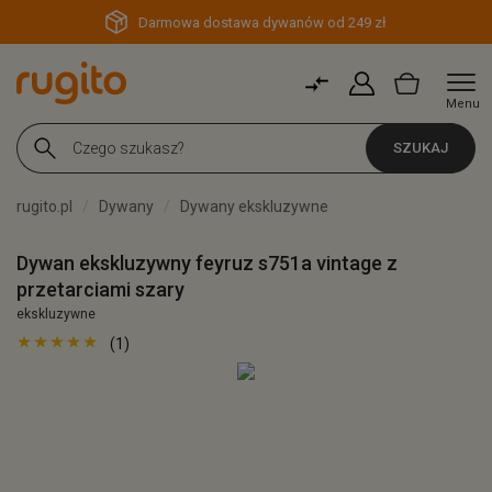
Darmowa dostawa dywanów od 249 zł
Menu
SZUKAJ
rugito.pl
Dywany
Dywany ekskluzywne
Dywan ekskluzywny feyruz s751a vintage z
przetarciami szary
ekskluzywne
(1)