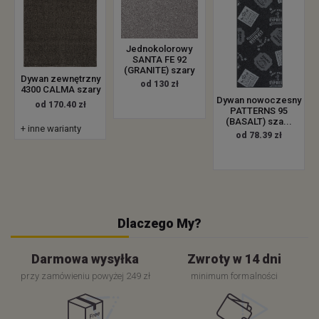
Jednokolorowy
SANTA FE 92
(GRANITE) szary
Dywan zewnętrzny
od 130 zł
4300 CALMA szary
Dywan nowoczesny
od 170.40 zł
PATTERNS 95
(BASALT) sza...
+ inne warianty
od 78.39 zł
Dlaczego My?
Darmowa wysyłka
Zwroty w 14 dni
przy zamówieniu powyżej 249 zł
minimum formalności