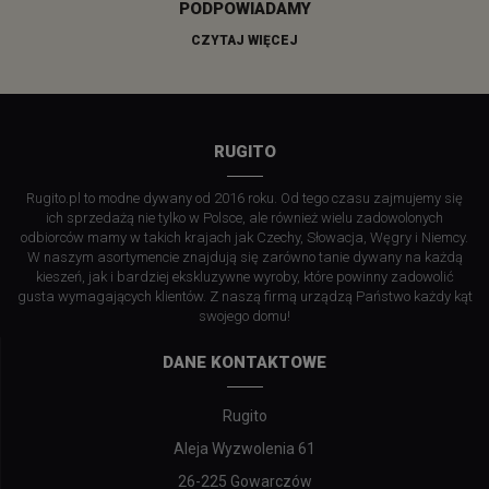
PODPOWIADAMY
CZYTAJ WIĘCEJ
RUGITO
Rugito.pl to modne dywany od 2016 roku. Od tego czasu zajmujemy się
ich sprzedażą nie tylko w Polsce, ale również wielu zadowolonych
odbiorców mamy w takich krajach jak Czechy, Słowacja, Węgry i Niemcy.
W naszym asortymencie znajdują się zarówno tanie dywany na każdą
kieszeń, jak i bardziej ekskluzywne wyroby, które powinny zadowolić
gusta wymagających klientów. Z naszą firmą urządzą Państwo każdy kąt
swojego domu!
DANE KONTAKTOWE
Rugito
Aleja Wyzwolenia 61
26-225 Gowarczów