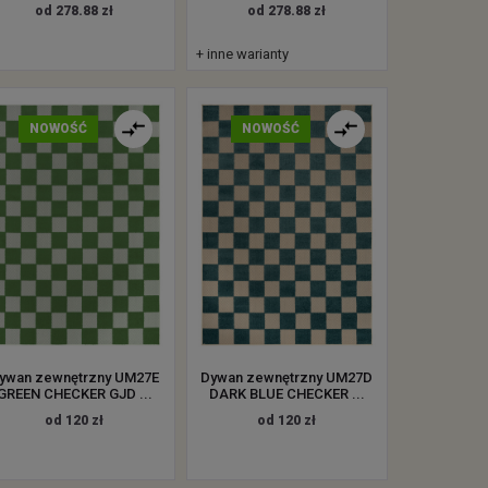
od 278.88 zł
od 278.88 zł
+ inne warianty
NOWOŚĆ
NOWOŚĆ
ywan zewnętrzny UM27E
Dywan zewnętrzny UM27D
GREEN CHECKER GJD ...
DARK BLUE CHECKER ...
od 120 zł
od 120 zł