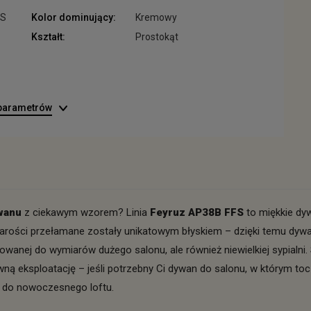
FS
Kolor dominujący:
Kremowy
Kształt:
Prostokąt
 parametrów
ywanu
z ciekawym wzorem? Linia
Feyruz AP38B FFS
to miękkie dyw
szarości przełamane zostały unikatowym błyskiem – dzięki temu dy
wanej do wymiarów dużego salonu, ale również niewielkiej sypialni. 
 eksploatację – jeśli potrzebny Ci dywan do salonu, w którym toczy
n do nowoczesnego loftu.