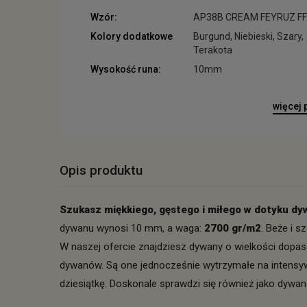
Wzór:
AP38B CREAM FEYRUZ F
Kolory dodatkowe
Burgund, Niebieski, Szary,
Terakota
Wysokość runa:
10mm
więcej
Opis produktu
Szukasz miękkiego, gęstego i miłego w dotyku d
dywanu wynosi 10 mm, a waga:
2700 gr/m2
. Beże i 
W naszej ofercie znajdziesz dywany o wielkości dopaso
dywanów. Są one jednocześnie wytrzymałe na intensywną
dziesiątkę. Doskonale sprawdzi się również jako dywa