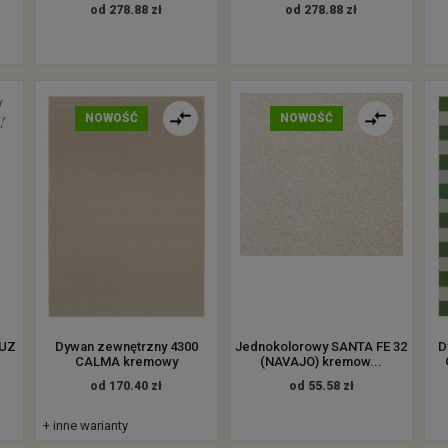
od 278.88 zł
od 278.88 zł
NOWOŚĆ
NOWOŚĆ
RUZ
Dywan zewnętrzny 4300
Jednokolorowy SANTA FE 32
D
CALMA kremowy
(NAVAJO) kremow...
od 170.40 zł
od 55.58 zł
+ inne warianty