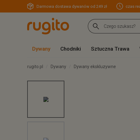
Darmowa dostawa dywanów od 249 zł
czas rea
Dywany
Chodniki
Sztuczna Trawa
rugito.pl
Dywany
Dywany ekskluzywne