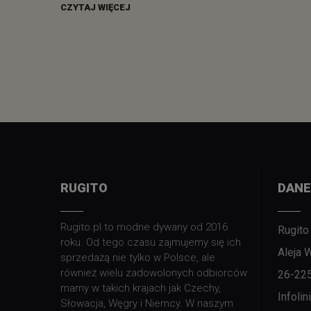
CZYTAJ WIĘCEJ
RUGITO
DANE
Rugito.pl to modne dywany od 2016
Rugito
roku. Od tego czasu zajmujemy się ich
Aleja 
sprzedażą nie tylko w Polsce, ale
również wielu zadowolonych odbiorców
26-22
mamy w takich krajach jak Czechy,
Infoli
Słowacja, Węgry i Niemcy. W naszym