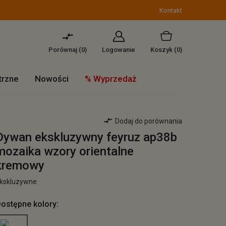
Kontakt
Porównaj (
0
)
Logowanie
Koszyk
(0)
trzne
Nowości
% Wyprzedaż
Dodaj do porównania
Dywan ekskluzywny feyruz ap38b
mozaika wzory orientalne
kremowy
kskluzywne
ostępne kolory: