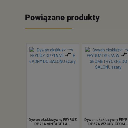
Powiązane produkty
Dywan ekskluzywny FEYRUZ
Dywan ekskluzywny FEY
DP71A VINTAGE ŁA...
DP57A WZORY GEOM..