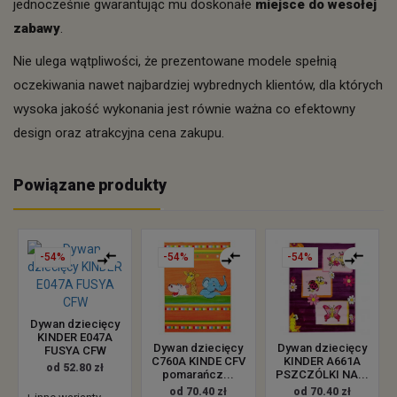
jednocześnie gwarantując mu doskonałe
miejsce do wesołej
zabawy
.
Nie ulega wątpliwości, że prezentowane modele spełnią
oczekiwania nawet najbardziej wybrednych klientów, dla których
wysoka jakość wykonania jest równie ważna co efektowny
design oraz atrakcyjna cena zakupu.
Powiązane produkty
-54%
-54%
-54%
Dywan dziecięcy
KINDER E047A
Dywan dziecięcy
Dywan dziecięcy
FUSYA CFW
C760A KINDE CFV
KINDER A661A
od 52.80 zł
pomarańcz...
PSZCZÓLKI NA...
od 70.40 zł
od 70.40 zł