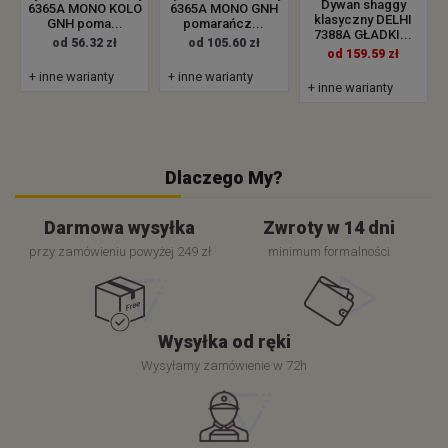
Dywan shaggy
6365A MONO KOLO
6365A MONO GNH
klasyczny DELHI
GNH poma...
pomarańcz...
7388A GŁADKI...
od 56.32 zł
od 105.60 zł
od 159.59 zł
+ inne warianty
+ inne warianty
+ inne warianty
Dlaczego My?
Darmowa wysyłka
Zwroty w 14 dni
przy zamówieniu powyżej 249 zł
minimum formalności
Wysyłka od ręki
Wysyłamy zamówienie w 72h