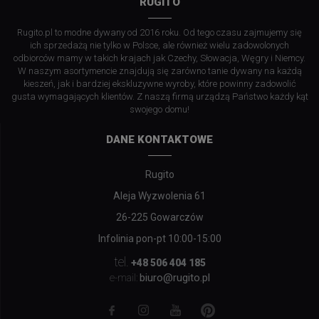
RUGITO
Rugito.pl to modne dywany od 2016 roku. Od tego czasu zajmujemy się
ich sprzedażą nie tylko w Polsce, ale również wielu zadowolonych
odbiorców mamy w takich krajach jak Czechy, Słowacja, Węgry i Niemcy.
W naszym asortymencie znajdują się zarówno tanie dywany na każdą
kieszeń, jak i bardziej ekskluzywne wyroby, które powinny zadowolić
gusta wymagających klientów. Z naszą firmą urządzą Państwo każdy kąt
swojego domu!
DANE KONTAKTOWE
Rugito
Aleja Wyzwolenia 61
26-225 Gowarczów
Infolinia pon-pt 10:00-15:00
tel.
+48 506 404 185
biuro@rugito.pl
e-mail: