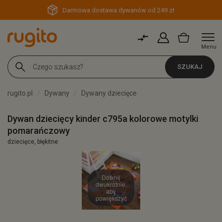
Darmowa dostawa dywanów od 249 zł
Menu
SZUKAJ
rugito.pl
Dywany
Dywany dziecięce
Dywan dziecięcy kinder c795a kolorowe motylki
pomarańczowy
dziecięce, błękitne
Dotknij
dwukrotnie,
aby
powiększyć