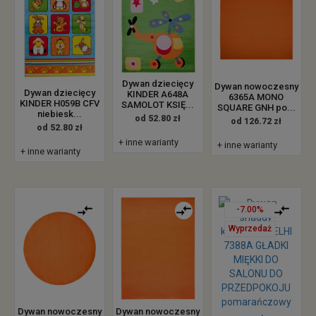
Dywan dziecięcy
Dywan nowoczesny
Dywan dziecięcy
KINDER A648A
6365A MONO
KINDER H059B CFV
SAMOLOT KSIĘ...
SQUARE GNH po...
niebiesk...
od 52.80 zł
od 126.72 zł
od 52.80 zł
+ inne warianty
+ inne warianty
+ inne warianty
-7.00%
Wyprzedaż
Dywan nowoczesny
Dywan nowoczesny