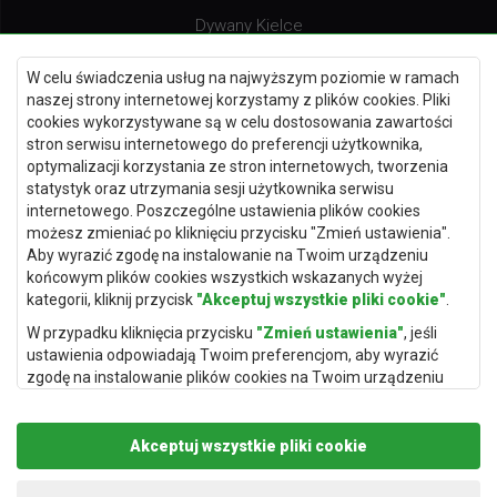
Dywany Kielce
Dywany Gdańsk
W celu świadczenia usług na najwyższym poziomie w ramach
Dywany Toruń
naszej strony internetowej korzystamy z plików cookies. Pliki
cookies wykorzystywane są w celu dostosowania zawartości
Dywany Bydgoszcz
stron serwisu internetowego do preferencji użytkownika,
optymalizacji korzystania ze stron internetowych, tworzenia
statystyk oraz utrzymania sesji użytkownika serwisu
internetowego. Poszczególne ustawienia plików cookies
Dywany Łódź
możesz zmieniać po kliknięciu przycisku "Zmień ustawienia".
Aby wyrazić zgodę na instalowanie na Twoim urządzeniu
Dywany Katowice
końcowym plików cookies wszystkich wskazanych wyżej
Dywany Rzeszów
kategorii, kliknij przycisk
"Akceptuj wszystkie pliki cookie"
.
Dywany Częstochowa
W przypadku kliknięcia przycisku
"Zmień ustawienia"
, jeśli
ustawienia odpowiadają Twoim preferencjom, aby wyrazić
zgodę na instalowanie plików cookies na Twoim urządzeniu
końcowym w wybranym przez Ciebie zakresie, kliknij przycisk
"Zapisz i zaakceptuj"
.
Akceptuj wszystkie pliki cookie
Podstawą przetwarzania danych osobowych, w zakresie w
jakim pliki cookie będą je zawierać, jest uzasadniony interes
Copyright © 2019
Rugito
. Wszelkie prawa zastrzeżone.