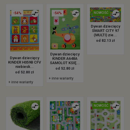
NOWOŚĆ
-54%
-54%
Dywan dziecięcy
SMART CITY 97
(MULTI) zie...
od 82.13 zł
Dywan dziecięcy
Dywan dziecięcy
KINDER A648A
KINDER H059B CFV
SAMOLOT KSIĘ...
niebiesk...
od 52.80 zł
od 52.80 zł
+ inne warianty
+ inne warianty
NOWOŚĆ