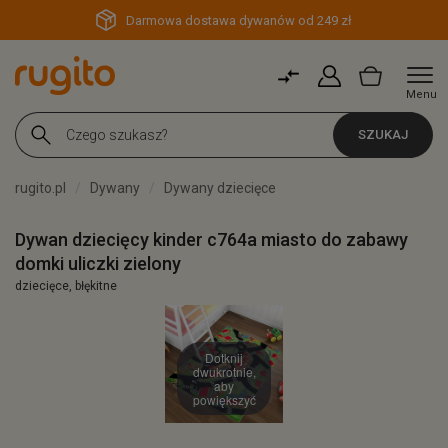
Darmowa dostawa dywanów od 249 zł
Menu
SZUKAJ
rugito.pl
Dywany
Dywany dziecięce
Dywan dziecięcy kinder c764a miasto do zabawy
domki uliczki zielony
dziecięce, błękitne
Dotknij
dwukrotnie,
aby
powiększyć