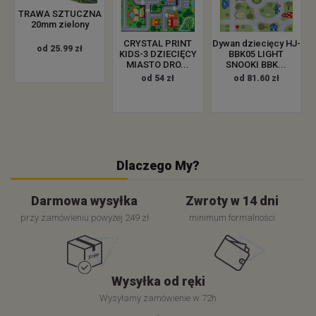
TRAWA SZTUCZNA
20mm zielony
CRYSTAL PRINT
Dywan dziecięcy HJ-
od 25.99 zł
KIDS-3 DZIECIĘCY
BBK05 LIGHT
MIASTO DRO...
SNOOKI BBK...
od 54 zł
od 81.60 zł
Dlaczego My?
Darmowa wysyłka
Zwroty w 14 dni
przy zamówieniu powyżej 249 zł
minimum formalności
Wysyłka od ręki
Wysyłamy zamówienie w 72h