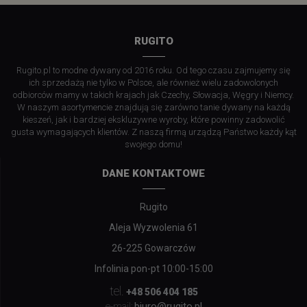
RUGITO
Rugito.pl to modne dywany od 2016 roku. Od tego czasu zajmujemy się
ich sprzedażą nie tylko w Polsce, ale również wielu zadowolonych
odbiorców mamy w takich krajach jak Czechy, Słowacja, Węgry i Niemcy.
W naszym asortymencie znajdują się zarówno tanie dywany na każdą
kieszeń, jak i bardziej ekskluzywne wyroby, które powinny zadowolić
gusta wymagających klientów. Z naszą firmą urządzą Państwo każdy kąt
swojego domu!
DANE KONTAKTOWE
Rugito
Aleja Wyzwolenia 61
26-225 Gowarczów
Infolinia pon-pt 10:00-15:00
tel.
+48 506 404 185
biuro@rugito.pl
e-mail: