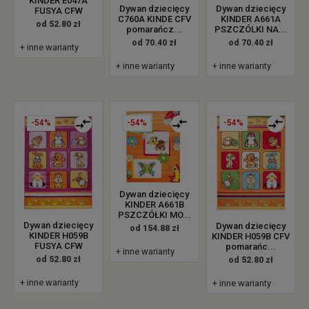
KINDER E047A
Dywan dziecięcy
Dywan dziecięcy
FUSYA CFW
C760A KINDE CFV
KINDER A661A
od 52.80 zł
pomarańcz...
PSZCZÓLKI NA...
od 70.40 zł
od 70.40 zł
+ inne warianty
+ inne warianty
+ inne warianty
-54%
-54%
-54%
Dywan dziecięcy
KINDER A661B
PSZCZÓŁKI MO...
Dywan dziecięcy
Dywan dziecięcy
od 154.88 zł
KINDER H059B
KINDER H059B CFV
FUSYA CFW
pomarańc...
+ inne warianty
od 52.80 zł
od 52.80 zł
+ inne warianty
+ inne warianty