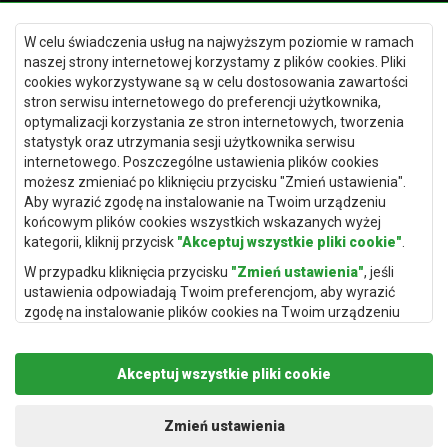
W celu świadczenia usług na najwyższym poziomie w ramach
naszej strony internetowej korzystamy z plików cookies. Pliki
Dywany Kielce
cookies wykorzystywane są w celu dostosowania zawartości
stron serwisu internetowego do preferencji użytkownika,
Dywany Gdańsk
optymalizacji korzystania ze stron internetowych, tworzenia
Dywany Toruń
statystyk oraz utrzymania sesji użytkownika serwisu
internetowego. Poszczególne ustawienia plików cookies
Dywany Bydgoszcz
możesz zmieniać po kliknięciu przycisku "Zmień ustawienia".
Aby wyrazić zgodę na instalowanie na Twoim urządzeniu
końcowym plików cookies wszystkich wskazanych wyżej
kategorii, kliknij przycisk
"Akceptuj wszystkie pliki cookie"
.
Dywany Łódź
W przypadku kliknięcia przycisku
"Zmień ustawienia"
, jeśli
Dywany Katowice
ustawienia odpowiadają Twoim preferencjom, aby wyrazić
zgodę na instalowanie plików cookies na Twoim urządzeniu
Dywany Rzeszów
końcowym w wybranym przez Ciebie zakresie, kliknij przycisk
Dywany Częstochowa
"Zapisz i zaakceptuj"
.
Akceptuj wszystkie pliki cookie
Podstawą przetwarzania danych osobowych, w zakresie w
jakim pliki cookie będą je zawierać, jest uzasadniony interes
administratora danych osobowych (Rugito Radosław Bartosik z
Zmień ustawienia
siedzibą w Gowarczowie, ul. Aleja Wyzwolenia 61, 26-225