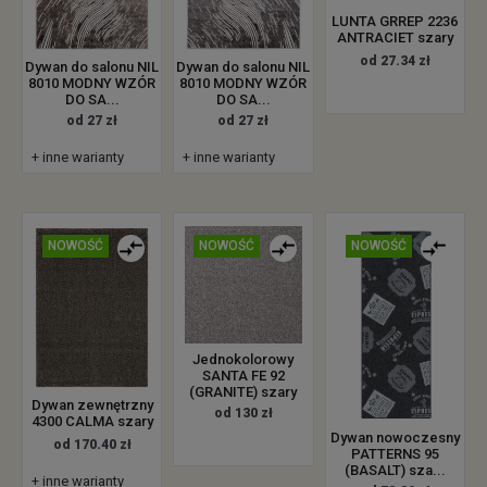
LUNTA GRREP 2236
ANTRACIET szary
od 27.34 zł
Dywan do salonu NIL
Dywan do salonu NIL
8010 MODNY WZÓR
8010 MODNY WZÓR
DO SA...
DO SA...
od 27 zł
od 27 zł
+ inne warianty
+ inne warianty
NOWOŚĆ
NOWOŚĆ
NOWOŚĆ
Jednokolorowy
SANTA FE 92
(GRANITE) szary
Dywan zewnętrzny
od 130 zł
4300 CALMA szary
Dywan nowoczesny
od 170.40 zł
PATTERNS 95
(BASALT) sza...
+ inne warianty