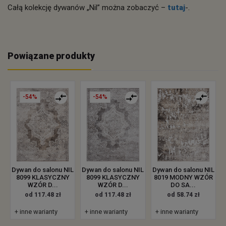
Całą kolekcję dywanów „Nil” można zobaczyć –
tutaj
-.
Powiązane produkty
-54%
-54%
Dywan do salonu NIL
Dywan do salonu NIL
Dywan do salonu NIL
8099 KLASYCZNY
8099 KLASYCZNY
8019 MODNY WZÓR
WZÓR D...
WZÓR D...
DO SA...
od 117.48 zł
od 117.48 zł
od 58.74 zł
+ inne warianty
+ inne warianty
+ inne warianty