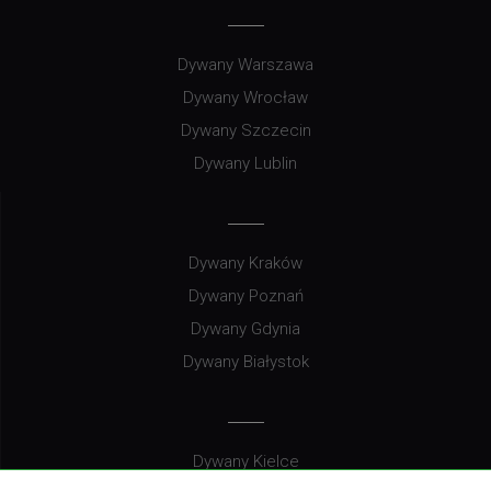
Dywany Warszawa
Dywany Wrocław
Dywany Szczecin
Dywany Lublin
Dywany Kraków
Dywany Poznań
Dywany Gdynia
Dywany Białystok
Dywany Kielce