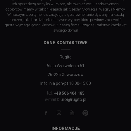
ich sprzedażą nie tylko w Polsce, ale również wielu zadowolonych
odbiorców mamy w takich krajach jak Czechy, Słowacja, Węgry i Niemcy.
W naszym asortymencie znajdują się zarówno tanie dywany na każdą
kieszeń, jak i bardziej ekskluzywne wyroby, które powinny zadowolić
gusta wymagających klientów. Z naszą firmą urządzą Państwo każdy kąt
swojego domu!
DANE KONTAKTOWE
Rugito
Aleja Wyzwolenia 61
26-225 Gowarczów
Infolinia pon-pt 10:00-15:00
tel.
+48 506 404 185
biuro@rugito.pl
e-mail:
INFORMACJE