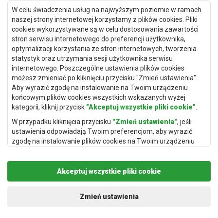
Dywany Gdańsk
W celu świadczenia usług na najwyższym poziomie w ramach
Dywany Toruń
naszej strony internetowej korzystamy z plików cookies. Pliki
cookies wykorzystywane są w celu dostosowania zawartości
Dywany Bydgoszcz
stron serwisu internetowego do preferencji użytkownika,
optymalizacji korzystania ze stron internetowych, tworzenia
statystyk oraz utrzymania sesji użytkownika serwisu
internetowego. Poszczególne ustawienia plików cookies
Dywany Łódź
możesz zmieniać po kliknięciu przycisku "Zmień ustawienia".
Aby wyrazić zgodę na instalowanie na Twoim urządzeniu
Dywany Katowice
końcowym plików cookies wszystkich wskazanych wyżej
Dywany Rzeszów
kategorii, kliknij przycisk
"Akceptuj wszystkie pliki cookie"
.
Dywany Częstochowa
W przypadku kliknięcia przycisku
"Zmień ustawienia"
, jeśli
ustawienia odpowiadają Twoim preferencjom, aby wyrazić
zgodę na instalowanie plików cookies na Twoim urządzeniu
końcowym w wybranym przez Ciebie zakresie, kliknij przycisk
"Zapisz i zaakceptuj"
.
Akceptuj wszystkie pliki cookie
Podstawą przetwarzania danych osobowych, w zakresie w
jakim pliki cookie będą je zawierać, jest uzasadniony interes
Copyright © 2019
Rugito
. Wszelkie prawa zastrzeżone.
administratora danych osobowych (Rugito Radosław Bartosik z
Projekt i realizacja:
dimax.pl
Zmień ustawienia
siedzibą w Gowarczowie, ul. Aleja Wyzwolenia 61, 26-225
Gowarczów) lub podmiotów trzecich, aby umożliwić