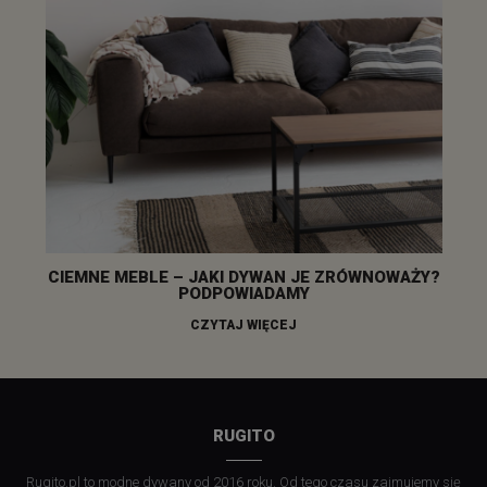
CIEMNE MEBLE – JAKI DYWAN JE ZRÓWNOWAŻY?
PODPOWIADAMY
CZYTAJ WIĘCEJ
RUGITO
Rugito.pl to modne dywany od 2016 roku. Od tego czasu zajmujemy się