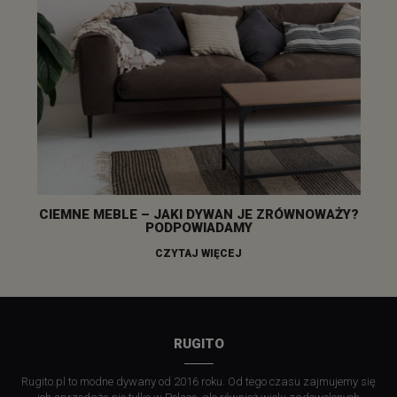
CIEMNE MEBLE – JAKI DYWAN JE ZRÓWNOWAŻY?
PODPOWIADAMY
CZYTAJ WIĘCEJ
RUGITO
Rugito.pl to modne dywany od 2016 roku. Od tego czasu zajmujemy się