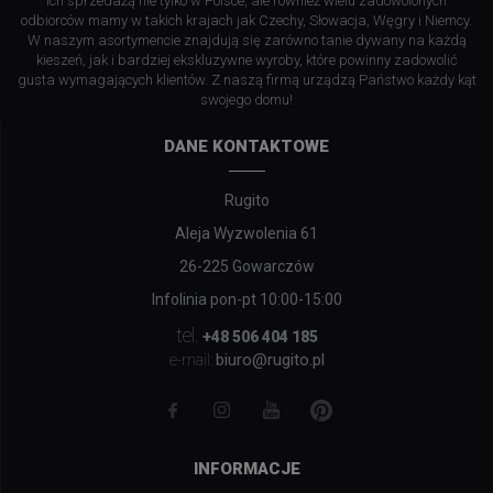
ich sprzedażą nie tylko w Polsce, ale również wielu zadowolonych
odbiorców mamy w takich krajach jak Czechy, Słowacja, Węgry i Niemcy.
W naszym asortymencie znajdują się zarówno tanie dywany na każdą
kieszeń, jak i bardziej ekskluzywne wyroby, które powinny zadowolić
gusta wymagających klientów. Z naszą firmą urządzą Państwo każdy kąt
swojego domu!
DANE KONTAKTOWE
Rugito
Aleja Wyzwolenia 61
26-225 Gowarczów
Infolinia pon-pt 10:00-15:00
tel.
+48 506 404 185
biuro@rugito.pl
e-mail:
INFORMACJE