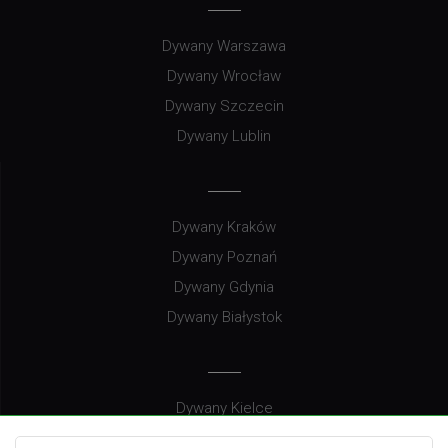
Dywany Warszawa
Dywany Wrocław
Dywany Szczecin
Dywany Lublin
Dywany Kraków
Dywany Poznań
Dywany Gdynia
Dywany Białystok
Dywany Kielce
Dywany Gdańsk