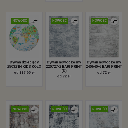
NOWOŚĆ
NOWOŚĆ
NOWOŚĆ
Dywan dziecięcy
Dywan nowoczesny
Dywan nowoczesny
250321N KIDS KOŁO
220727-2 BARI PRINT
240640-6 BARI PRINT
(D)
od 117.60 zł
od 72 zł
od 72 zł
NOWOŚĆ
NOWOŚĆ
NOWOŚĆ