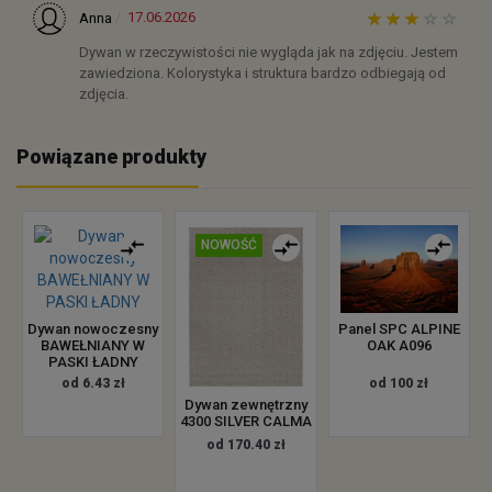
17.06.2026
Anna
Dywan w rzeczywistości nie wygląda jak na zdjęciu. Jestem
zawiedziona. Kolorystyka i struktura bardzo odbiegają od
zdjęcia.
Powiązane produkty
NOWOŚĆ
Dywan nowoczesny
Panel SPC ALPINE
BAWEŁNIANY W
OAK A096
PASKI ŁADNY
od 6.43 zł
od 100 zł
Dywan zewnętrzny
4300 SILVER CALMA
od 170.40 zł